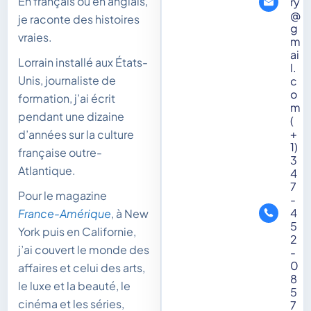
En français ou en anglais,
ry
@
je raconte des histoires
g
vraies.
m
ai
Lorrain installé aux États-
l.
Unis, journaliste de
c
o
formation, j’ai écrit
m
pendant une dizaine
(
+
d’années sur la culture
1)
française outre-
3
Atlantique.
4
7
Pour le magazine
-
4
France-Amérique
, à New
5
York puis en Californie,
2
j’ai couvert le monde des
-
0
affaires et celui des arts,
8
le luxe et la beauté, le
5
cinéma et les séries,
7