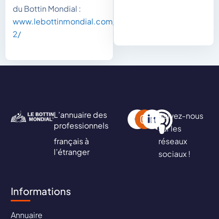
du Bottin Mondial :
www.lebottinmondial.com/10811-
2/
L’annuaire des
Suivez-nous
professionnels
sur les
français à
réseaux
l’étranger
sociaux !
Informations
Annuaire