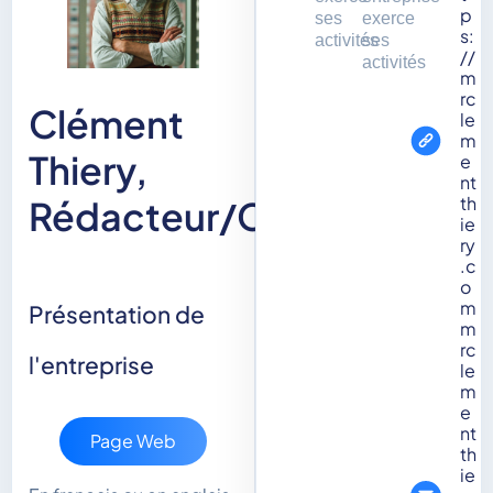
p
ses
exerce
s:
activités
ses
//
activités
m
rc
Clément
le
m
Thiery,
e
nt
th
Rédacteur/Copywriter
ie
ry
.c
o
m
Présentation de
m
rc
l'entreprise
le
m
e
nt
Page Web
th
ie