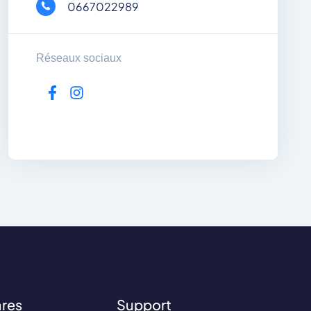
0667022989
Réseaux sociaux
ares
Support