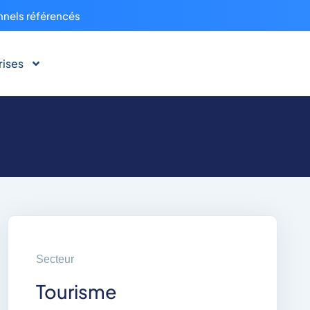
nnels référencés
rises
Secteur
Tourisme