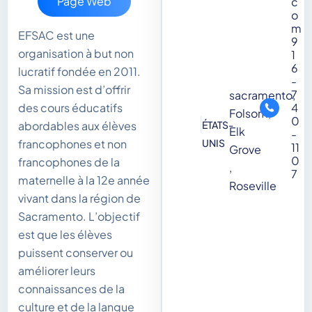
Page Web
c
o
m
EFSAC est une
9
organisation à but non
1
6
lucratif fondée en 2011.
-
Sa mission est d’offrir
7
sacramento,
4
des cours éducatifs
Folsom,
0
ÉTATS-
abordables aux élèves
Elk
-
UNIS
francophones et non
11
Grove
0
francophones de la
,
7
maternelle à la 12e année
Roseville
vivant dans la région de
Sacramento. L’objectif
est que les élèves
puissent conserver ou
améliorer leurs
connaissances de la
culture et de la langue