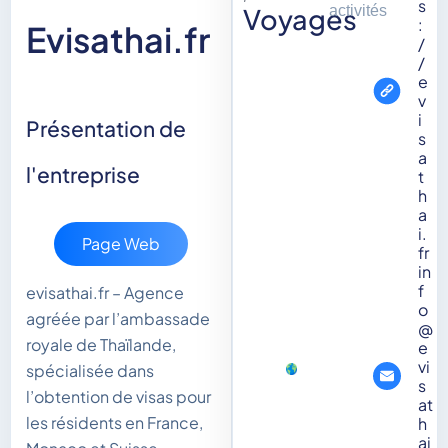
s
Voyages
activités
:
Evisathai.fr
/
/
e
v
i
Présentation de
s
a
l'entreprise
t
h
a
i.
Page Web
fr
in
f
evisathai.fr – Agence
o
agréée par l’ambassade
@
royale de Thaïlande,
e
vi
spécialisée dans
s
l’obtention de visas pour
at
les résidents en France,
h
ai