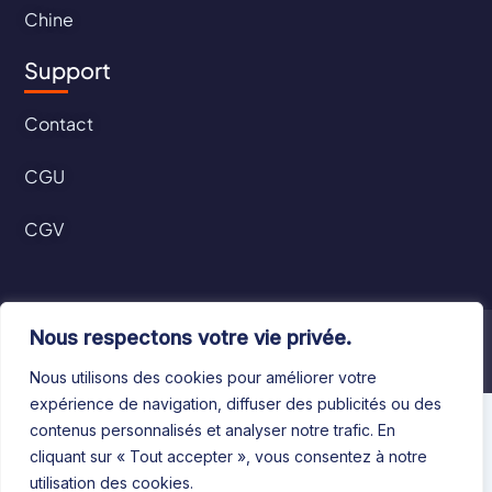
Chine
Support
Contact
CGU
CGV
Nous respectons votre vie privée.
©2024 Le Bottin Mondial. Tous droits réservés
Nous utilisons des cookies pour améliorer votre
expérience de navigation, diffuser des publicités ou des
contenus personnalisés et analyser notre trafic. En
cliquant sur « Tout accepter », vous consentez à notre
utilisation des cookies.