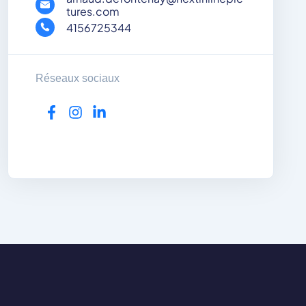
tures.com
4156725344
Réseaux sociaux