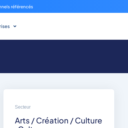
nnels référencés
rises
Secteur
Arts / Création / Culture