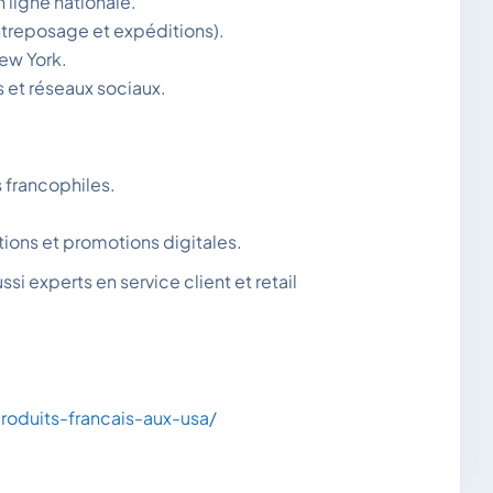
 ligne nationale.
entreposage et expéditions).
New York.
s et réseaux sociaux.
 francophiles.
tions et promotions digitales.
i experts en service client et retail
roduits-francais-aux-usa/