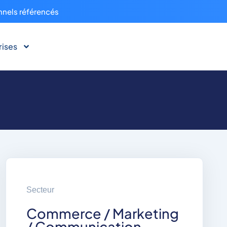
nnels référencés
rises
Secteur
Commerce / Marketing
/ Communication