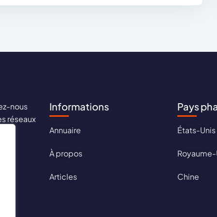
Informations
Pays ph
ez-nous
les réseaux
Annuaire
États-Unis
aux !
À propos
Royaume-
Articles
Chine