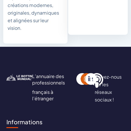
créations modernes,
originales, dynamiques
et alignées sur leur
vision.
L’annuaire des
Suivez-nous
professionnels
sur les
français à
réseaux
l’étranger
sociaux !
Informations