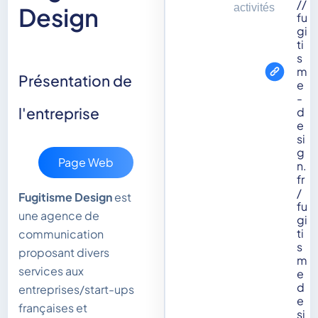
//
activités
Design
fu
gi
ti
s
m
Présentation de
e
-
l'entreprise
d
e
si
g
Page Web
n.
fr
/
Fugitisme Design
est
fu
une agence de
gi
ti
communication
s
proposant divers
m
services aux
e
d
entreprises/start-ups
e
françaises et
si