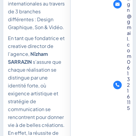
internationales au travers
g
n
de 3 branches
@
différentes : Design
g
m
Graphique, Son & Vidéo.
ai
En tant que fondatrice et
l.
c
creative director de
o
l’agence,
Nïzham
m
0
SARRAZIN
s’assure que
6
chaque réalisation se
1
distingue par une
3
2
identité forte, où
1
exigence artistique et
6
stratégie de
11
5
communication se
rencontrent pour donner
vie à de belles créations.
En effet, la réussite de