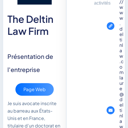
//
activités
w
w
The Deltin
w
.
Law Firm
d
el
ti
nl
a
Présentation de
w
.c
o
l'entreprise
m
la
ur
e
Page Web
@
d
Je suis avocate inscrite
el
ti
au barreau aux États-
nl
Unis et en France,
a
titulaire d’un doctorat en
w