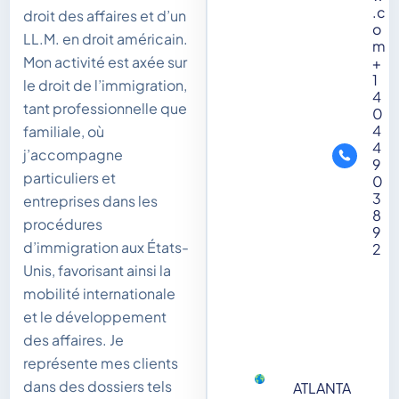
.c
droit des affaires et d’un
o
LL.M. en droit américain.
m
Mon activité est axée sur
+
1
le droit de l’immigration,
4
tant professionnelle que
0
4
familiale, où
4
j’accompagne
9
particuliers et
0
3
entreprises dans les
8
procédures
9
d’immigration aux États-
2‬
Unis, favorisant ainsi la
mobilité internationale
et le développement
des affaires. Je
représente mes clients
dans des dossiers tels
ATLANTA