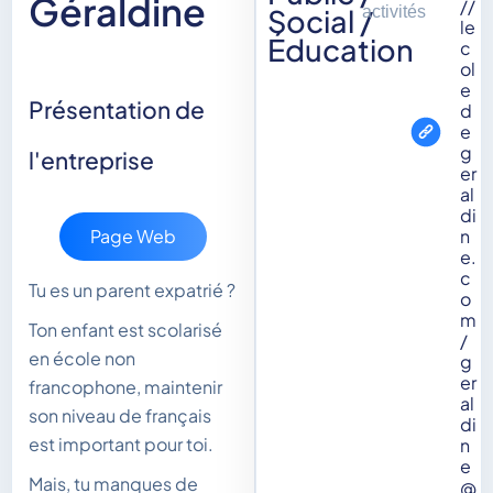
Géraldine
//
Social /
activités
le
Éducation
c
ol
e
Présentation de
d
e
g
l'entreprise
er
al
di
Page Web
n
e.
c
Tu es un parent expatrié ?
o
m
Ton enfant est scolarisé
/
en école non
g
er
francophone, maintenir
al
son niveau de français
di
est important pour toi.
n
e
Mais, tu manques de
@