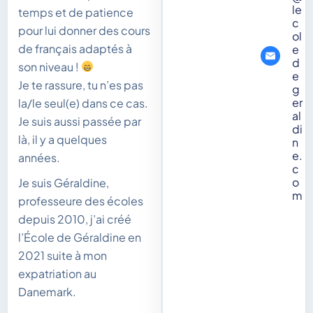
le
temps et de patience
c
pour lui donner des cours
ol
de français adaptés à
e
d
son niveau !
e
Je te rassure, tu n’es pas
g
er
la/le seul(e) dans ce cas.
al
Je suis aussi passée par
di
là, il y a quelques
n
e.
années.
c
o
Je suis Géraldine,
m
professeure des écoles
depuis 2010, j’ai créé
l’École de Géraldine en
2021 suite à mon
expatriation au
Danemark.