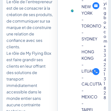
-
Le rôle de l’entrepreneur
yi
NEW
n
est de se consacrer à la
g
YORK
création de ses produits,
b
-
de communiquer sur sa
o
TORONTO
x.
marque et de construire
c
-
une relation de
o
SYDNEY
confiance avec ses
m
-
+
clients.
3
HONG
Le rôle de My Flying Box
3
KONG
est faire grandir ses
4
2
-
clients en leur offrant
2
LITUANIA
des solutions de
1
-
3
transport
1
CALCUTTA
immédiatement
8
-
accessible dans le
2
MEXICO
8
monde entier sans
-
aucune contrainte
TAIPEI