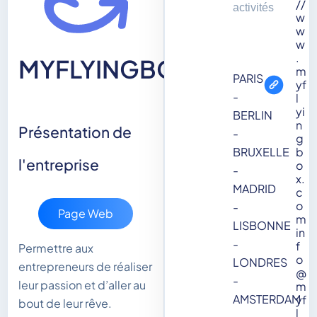
//
activités
w
w
w
.
MYFLYINGBOX
m
PARIS
yf
-
l
yi
BERLIN
n
Présentation de
-
g
b
BRUXELLE
l'entreprise
o
-
x.
MADRID
c
o
-
Page Web
m
LISBONNE
in
-
f
Permettre aux
o
LONDRES
entrepreneurs de réaliser
@
-
leur passion et d’aller au
m
AMSTERDAM
yf
bout de leur rêve.
l