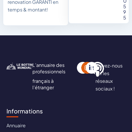
0
renovation GARANTI en
5
temps & montant!
9
5
L’annuaire des
Suivez-nous
professionnels
sur les
français à
réseaux
l’étranger
sociaux !
Informations
Annuaire