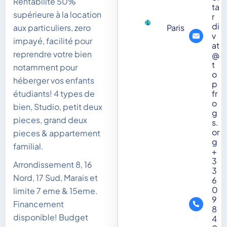
Rentabilité 50%
ta
supérieure à la location
r
di
Paris
aux particuliers, zero
v
impayé, facilité pour
at
reprendre votre bien
@
t
notamment pour
o
héberger vos enfants
p
fr
étudiants! 4 types de
o
bien, Studio, petit deux
g
pieces, grand deux
s.
or
pieces & appartement
g
familial.
+
3
Arrondissement 8, 16
3
Nord, 17 Sud, Marais et
6
0
limite 7 eme & 15eme.
9
Financement
8
disponible! Budget
4