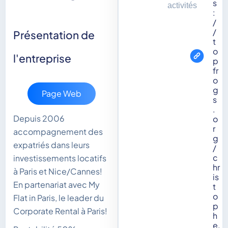
s
activités
:
/
/
Présentation de
t
o
l'entreprise
p
fr
o
g
Page Web
s
.
Depuis 2006
o
r
accompagnement des
g
expatriés dans leurs
/
c
investissements locatifs
hr
à Paris et Nice/Cannes!
is
En partenariat avec My
t
o
Flat in Paris, le leader du
p
Corporate Rental à Paris!
h
e.