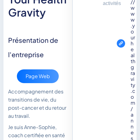
//
activités
w
Gravity
w
w
.y
o
ur
Présentation de
h
e
l'entreprise
al
th
g
ra
Page Web
vi
ty
.c
Accompagnement des
o
transitions de vie, du
m
post-cancer et du retour
/
a
au travail.
n
n
Je suis Anne-Sophie,
e
coach certifiée en santé
s