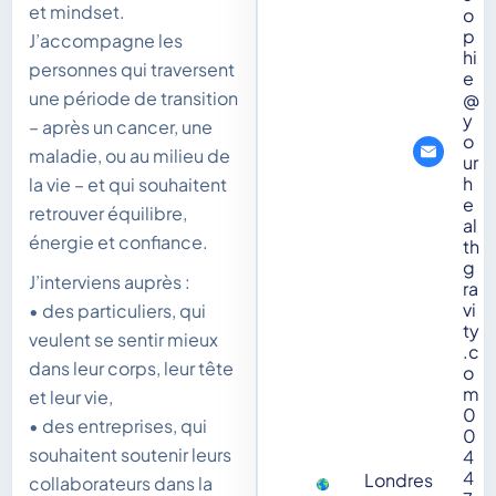
et mindset.
o
p
J’accompagne les
hi
personnes qui traversent
e
une période de transition
@
y
– après un cancer, une
o
maladie, ou au milieu de
ur
h
la vie – et qui souhaitent
e
retrouver équilibre,
al
énergie et confiance.
th
g
J’interviens auprès :
ra
vi
• des particuliers, qui
ty
veulent se sentir mieux
.c
dans leur corps, leur tête
o
m
et leur vie,
0
• des entreprises, qui
0
souhaitent soutenir leurs
4
4
Londres
collaborateurs dans la