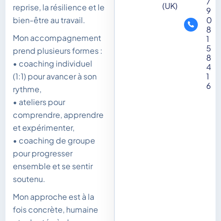
7
(UK)
reprise, la résilience et le
9
0
bien-être au travail.
8
Mon accompagnement
1
5
prend plusieurs formes :
8
• coaching individuel
4
1
(1:1) pour avancer à son
6
rythme,
• ateliers pour
comprendre, apprendre
et expérimenter,
• coaching de groupe
pour progresser
ensemble et se sentir
soutenu.
Mon approche est à la
fois concrète, humaine