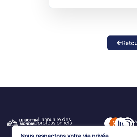
Retou
L’annuaire des
Suiv
professionnels
sur 
français à l’étranger
Nous respectons votre vie privée.