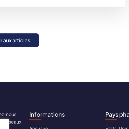
r aux articles
Informations
Pays ph
ez-nous
les réseaux
Annuaire
États-Unis