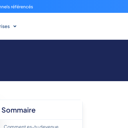
nnels référencés
rises
Sommaire
Comment es-tu devenue