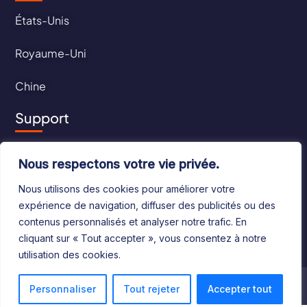
États-Unis
Royaume-Uni
Chine
Support
Contact
Nous respectons votre vie privée.
CGU
Nous utilisons des cookies pour améliorer votre
expérience de navigation, diffuser des publicités ou des
CGV
contenus personnalisés et analyser notre trafic. En
cliquant sur « Tout accepter », vous consentez à notre
utilisation des cookies.
©2024 Le Bottin Mondial. Tous droits réservés
Personnaliser
Tout rejeter
Accepter tout