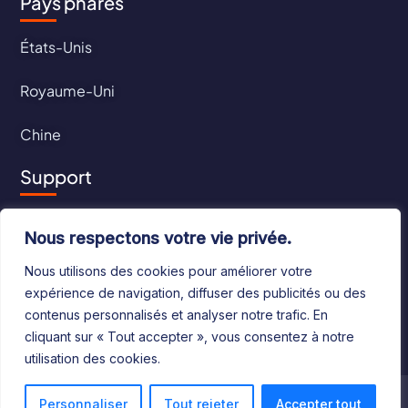
Pays phares
États-Unis
Royaume-Uni
Chine
Support
Contact
Nous respectons votre vie privée.
CGU
Nous utilisons des cookies pour améliorer votre
expérience de navigation, diffuser des publicités ou des
CGV
contenus personnalisés et analyser notre trafic. En
cliquant sur « Tout accepter », vous consentez à notre
utilisation des cookies.
©2024 Le Bottin Mondial. Tous droits réservés
Personnaliser
Tout rejeter
Accepter tout