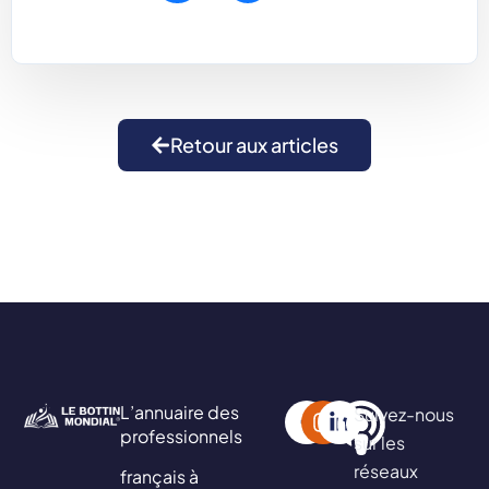
Retour aux articles
L’annuaire des
Suivez-nous
professionnels
sur les
réseaux
français à