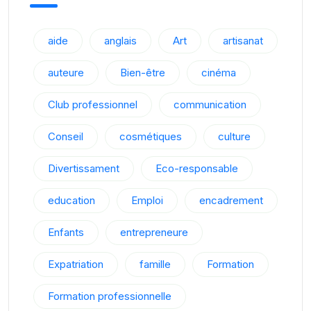
aide
anglais
Art
artisanat
auteure
Bien-être
cinéma
Club professionnel
communication
Conseil
cosmétiques
culture
Divertissament
Eco-responsable
education
Emploi
encadrement
Enfants
entrepreneure
Expatriation
famille
Formation
Formation professionnelle