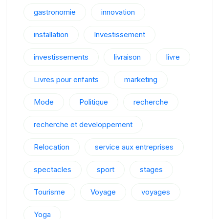
gastronomie
innovation
installation
Investissement
investissements
livraison
livre
Livres pour enfants
marketing
Mode
Politique
recherche
recherche et developpement
Relocation
service aux entreprises
spectacles
sport
stages
Tourisme
Voyage
voyages
Yoga