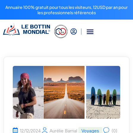
Annuaire 100% gratuit pour tous les visiteurs, 12USD par an pour
les professionnels référencés
12/12/2024
Aurélie Barrial
Voyages
(0)