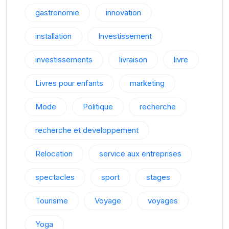
gastronomie
innovation
installation
Investissement
investissements
livraison
livre
Livres pour enfants
marketing
Mode
Politique
recherche
recherche et developpement
Relocation
service aux entreprises
spectacles
sport
stages
Tourisme
Voyage
voyages
Yoga