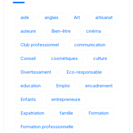
aide
anglais
Art
artisanat
auteure
Bien-être
cinéma
Club professionnel
communication
Conseil
cosmétiques
culture
Divertissament
Eco-responsable
education
Emploi
encadrement
Enfants
entrepreneure
Expatriation
famille
Formation
Formation professionnelle