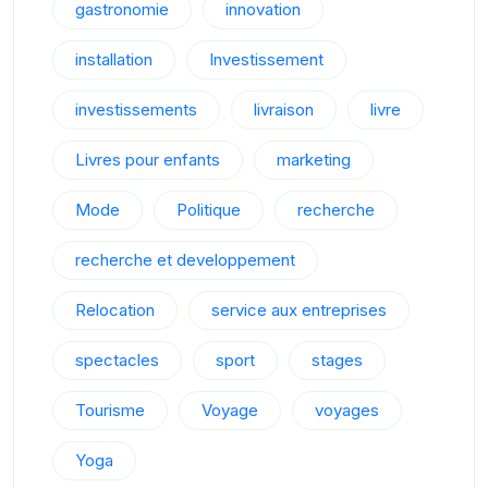
gastronomie
innovation
installation
Investissement
investissements
livraison
livre
Livres pour enfants
marketing
Mode
Politique
recherche
recherche et developpement
Relocation
service aux entreprises
spectacles
sport
stages
Tourisme
Voyage
voyages
Yoga