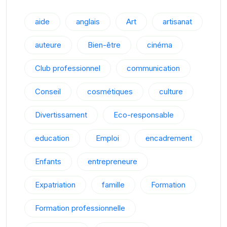
aide
anglais
Art
artisanat
auteure
Bien-être
cinéma
Club professionnel
communication
Conseil
cosmétiques
culture
Divertissament
Eco-responsable
education
Emploi
encadrement
Enfants
entrepreneure
Expatriation
famille
Formation
Formation professionnelle