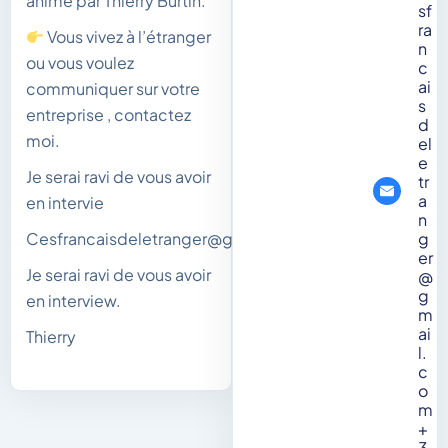
animé par Thierry Burtin.
sf
ra
Vous vivez à l’étranger
n
ou vous voulez
c
ai
communiquer sur votre
s
entreprise , contactez
d
moi.
el
e
Je serai ravi de vous avoir
tr
a
en intervie
n
g
Cesfrancaisdeletranger@gmail.com
er
Je serai ravi de vous avoir
@
g
en interview.
m
ai
Thierry
l.
c
o
m
+
3