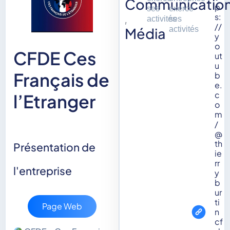
Communicatio
p
ses
exerce
s:
activités
ses
,
//
Média
activités
y
o
CFDE Ces
ut
u
Français de
b
e.
c
l’Etranger
o
m
/
@
th
Présentation de
ie
rr
l'entreprise
y
b
ur
ti
Page Web
n
cf