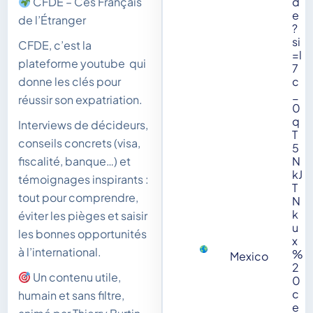
d
CFDE – Ces Français
e
de l’Étranger
?
si
CFDE, c’est la
=l
plateforme youtube qui
7
c
donne les clés pour
_
réussir son expatriation.
0
q
Interviews de décideurs,
T
conseils concrets (visa,
5
N
fiscalité, banque…) et
kJ
témoignages inspirants :
T
tout pour comprendre,
N
k
éviter les pièges et saisir
u
les bonnes opportunités
x
à l’international.
%
Mexico
2
Un contenu utile,
0
c
humain et sans filtre,
e