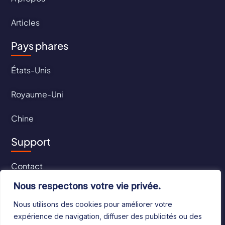
Articles
Pays phares
États-Unis
Royaume-Uni
Chine
Support
Contact
Nous respectons votre vie privée.
CGU
Nous utilisons des cookies pour améliorer votre
CGV
expérience de navigation, diffuser des publicités ou des