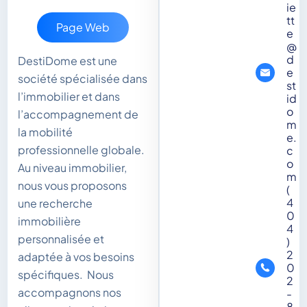
ie
tt
Page Web
e
@
d
DestiDome est une
e
société spécialisée dans
st
l’immobilier et dans
id
o
l’accompagnement de
m
la mobilité
e.
professionnelle globale.
c
o
Au niveau immobilier,
m
nous vous proposons
(
4
une recherche
0
immobilière
4
personnalisée et
)
2
adaptée à vos besoins
0
spécifiques. Nous
2
accompagnons nos
-
8