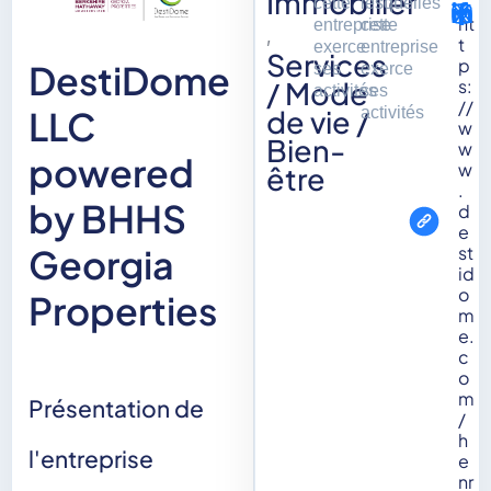
Immobilier
cette
lesquelles
ht
entreprise
cette
,
t
exerce
entreprise
Services
p
DestiDome
ses
exerce
/ Mode
s:
activités
ses
//
de vie /
activités
LLC
w
Bien-
w
powered
w
être
.
by BHHS
d
e
st
Georgia
id
o
Properties
m
e.
c
o
m
Présentation de
/
h
l'entreprise
e
nr