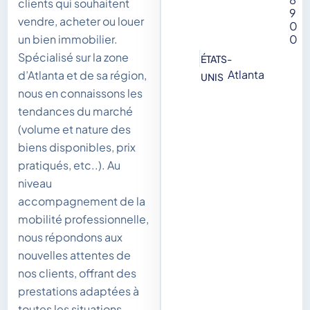
clients qui souhaitent
9
vendre, acheter ou louer
0
0
un bien immobilier.
Spécialisé sur la zone
ÉTATS-
Atlanta
d’Atlanta et de sa région,
UNIS
nous en connaissons les
tendances du marché
(volume et nature des
biens disponibles, prix
pratiqués, etc..). Au
niveau
accompagnement de la
mobilité professionnelle,
nous répondons aux
nouvelles attentes de
nos clients, offrant des
prestations adaptées à
toutes les situations