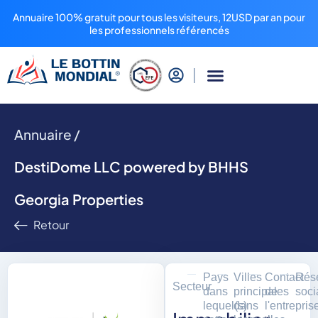
Annuaire 100% gratuit pour tous les visiteurs, 12USD par an pour
les professionnels référencés
Annuaire /
DestiDome LLC powered by BHHS
Georgia Properties
Retour
Pays
Villes
Contact
Rés
Secteur
dans
principales
de
soci
lequel(s)
dans
l'entrepris