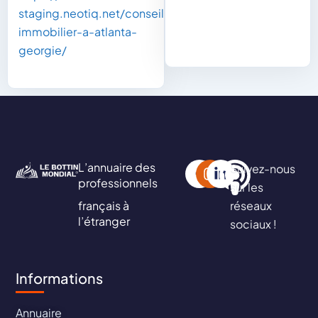
staging.neotiq.net/conseil-
immobilier-a-atlanta-
georgie/
L’annuaire des
Suivez-nous
professionnels
sur les
français à
réseaux
l’étranger
sociaux !
Informations
Annuaire