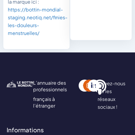
la marque ici :
https://bottin-mondial-
staging.neotiq.net/finies-
les-douleurs-
menstruelles/
L’annuaire des
Suivez-nous
professionnels
sur les
français à
réseaux
l’étranger
sociaux !
Informations