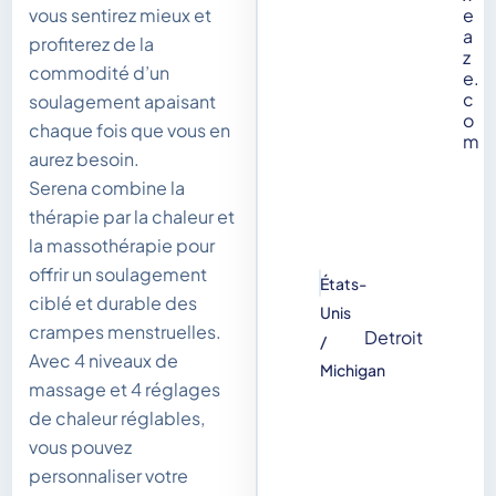
vous sentirez mieux et
e
a
profiterez de la
z
commodité d’un
e.
c
soulagement apaisant
o
chaque fois que vous en
m
aurez besoin.
Serena combine la
thérapie par la chaleur et
la massothérapie pour
offrir un soulagement
États-
ciblé et durable des
Unis
crampes menstruelles.
Detroit
/
Avec 4 niveaux de
Michigan
massage et 4 réglages
de chaleur réglables,
vous pouvez
personnaliser votre