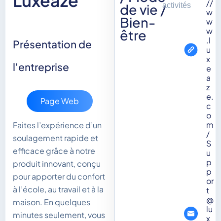
Luxeaze
//
de vie /
activités
w
Bien-
w
w
être
.l
Présentation de
u
x
l'entreprise
e
a
z
e.
Page Web
c
o
m
Faites l’expérience d’un
/
soulagement rapide et
S
efficace grâce à notre
u
p
produit innovant, conçu
p
pour apporter du confort
or
à l’école, au travail et à la
t
@
maison. En quelques
lu
minutes seulement, vous
x