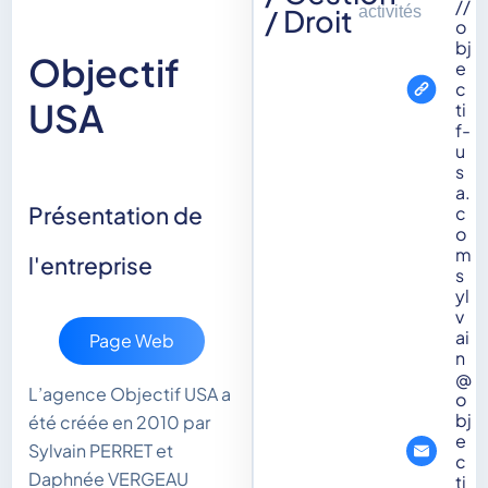
//
/ Droit
activités
o
bj
Objectif
e
c
USA
ti
f-
u
s
a.
Présentation de
c
o
m
l'entreprise
s
yl
v
ai
Page Web
n
@
L’agence Objectif USA a
o
bj
été créée en 2010 par
e
Sylvain PERRET et
c
Daphnée VERGEAU
ti