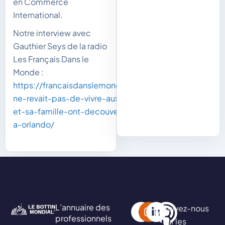
en Commerce
International.
Notre interview avec
Gauthier Seys de la radio
Les Français Dans le
Monde :
https://francaisdanslemonde.fr/episode/sylvain-
ne-revait-pas-de-vivre-aux-usa-cependant-lui-
et-sa-famille-ont-decouvert-les-joies-de-vivre-
a-orlando/
L’annuaire des
Suivez-nous
professionnels
sur les