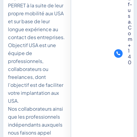
f-
PERRET à la suite de leur
u
propre mobilité aux USA
s
et sur base de leur
a.
C
longue expérience au
o
contact des entreprises.
m
+
Objectif USA est une
1
équipe de
4
professionnels,
0
collaborateurs ou
freelances, dont
l’objectif est de faciliter
votre implantation aux
USA.
Nos collaborateurs ainsi
que les professionnels
indépendants auxquels
nous faisons appel