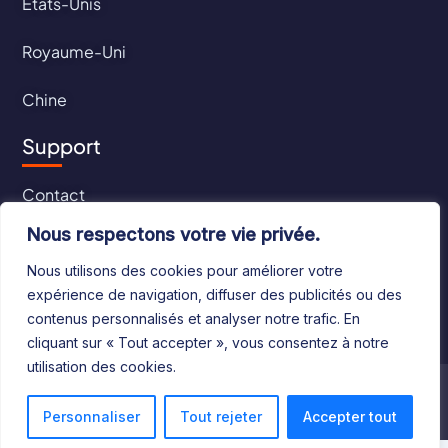
États-Unis
Royaume-Uni
Chine
Support
Contact
Nous respectons votre vie privée.
CGU
Nous utilisons des cookies pour améliorer votre
CGV
expérience de navigation, diffuser des publicités ou des
contenus personnalisés et analyser notre trafic. En
cliquant sur « Tout accepter », vous consentez à notre
utilisation des cookies.
©2024 Le Bottin Mondial. Tous droits réservés
Personnaliser
Tout rejeter
Accepter tout