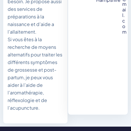
besoin. Je propose aussi
m
des services de
ai
l.
préparations à la
c
naissance et d’aide a
o
m
l’allaitement.
Si vous êtes à la
recherche de moyens
alternatifs pour traiter les
différents symptômes
de grossesse et post-
partum, je peux vous
aider à l’aide de
l’aromathérapie,
réflexologie et de
l’acupuncture.