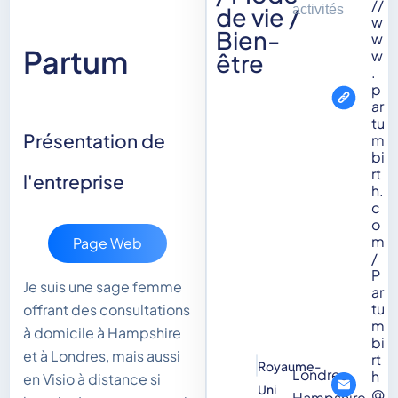
//
de vie /
activités
w
Bien-
w
Partum
w
être
.
p
ar
tu
Présentation de
m
bi
rt
l'entreprise
h.
c
o
m
Page Web
/
P
Je suis une sage femme
ar
tu
offrant des consultations
m
à domicile à Hampshire
bi
et à Londres, mais aussi
rt
Royaume-
Londres
h
en Visio à distance si
Uni
@
Hampshire