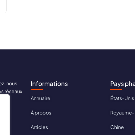
Informations
Pays ph
ez-nous
les réseaux
Annuaire
États-Unis
aux !
À propos
Royaume-
Articles
Chine