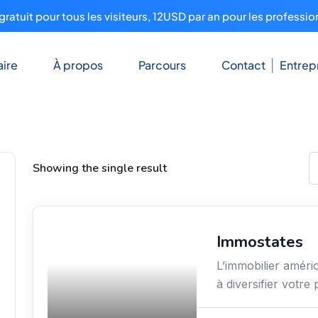
ratuit pour tous les visiteurs, 12USD par an pour les professio
ire
À propos
Parcours
Contact
Entrep
Showing the single result
Immostates
Services / Mode de vie
/ Bien-être
L’immobilier améri
à diversifier votre