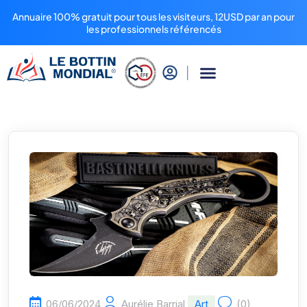
Annuaire 100% gratuit pour tous les visiteurs, 12USD par an pour
les professionnels référencés
06/06/2024
Aurélie Barrial
Art
(0)