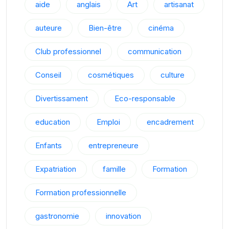
aide
anglais
Art
artisanat
auteure
Bien-être
cinéma
Club professionnel
communication
Conseil
cosmétiques
culture
Divertissament
Eco-responsable
education
Emploi
encadrement
Enfants
entrepreneure
Expatriation
famille
Formation
Formation professionnelle
gastronomie
innovation