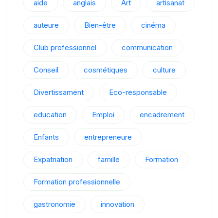
aide
anglais
Art
artisanat
auteure
Bien-être
cinéma
Club professionnel
communication
Conseil
cosmétiques
culture
Divertissament
Eco-responsable
education
Emploi
encadrement
Enfants
entrepreneure
Expatriation
famille
Formation
Formation professionnelle
gastronomie
innovation