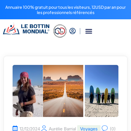
Annuaire 100% gratuit pour tous les visiteurs, 12USD par an pour
les professionnels référencés
12/12/2024
Aurélie Barrial
Voyages
(0)