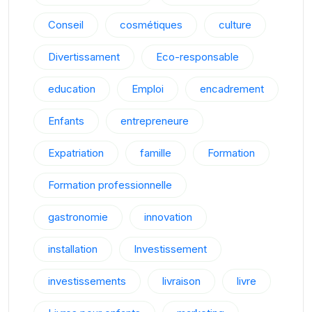
Conseil
cosmétiques
culture
Divertissament
Eco-responsable
education
Emploi
encadrement
Enfants
entrepreneure
Expatriation
famille
Formation
Formation professionnelle
gastronomie
innovation
installation
Investissement
investissements
livraison
livre