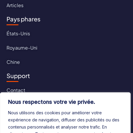
Articles
Pays phares
États-Unis
Royaume-Uni
Chine
Support
Contact
Nous respectons votre vie privée.
CGU
Nous utilisons des cookies pour améliorer votre
CGV
expérience de navigation, diffuser des publicités ou des
contenus personnalisés et analyser notre trafic. En