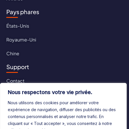
Pays phares
États-Unis
Royaume-Uni
Chine
Support
Contact
Nous respectons votre vie privée.
CGU
Nous utilisons des cookies pour améliorer votre
CGV
expérience de navigation, diffuser des publicités ou des
contenus personnalisés et analyser notre trafic. En
cliquant sur « Tout accepter », vous consentez à notre