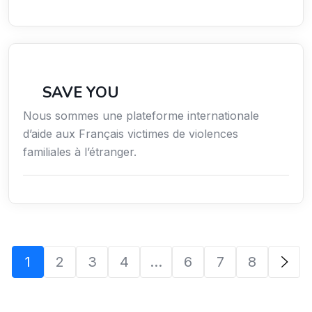
Secteur Public / Social / Éducation
SAVE YOU
Nous sommes une plateforme internationale
d’aide aux Français victimes de violences
familiales à l’étranger.
1
2
3
4
…
6
7
8