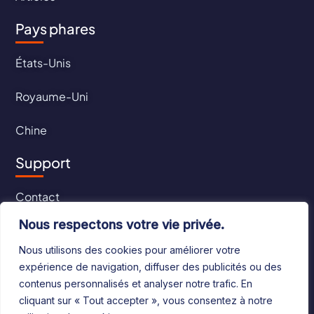
Pays phares
États-Unis
Royaume-Uni
Chine
Support
Contact
Nous respectons votre vie privée.
CGU
Nous utilisons des cookies pour améliorer votre
CGV
expérience de navigation, diffuser des publicités ou des
contenus personnalisés et analyser notre trafic. En
cliquant sur « Tout accepter », vous consentez à notre