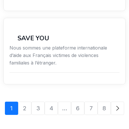
Secteur Public / Social / Éducation
SAVE YOU
Nous sommes une plateforme internationale
d’aide aux Français victimes de violences
familiales à l’étranger.
1
2
3
4
…
6
7
8