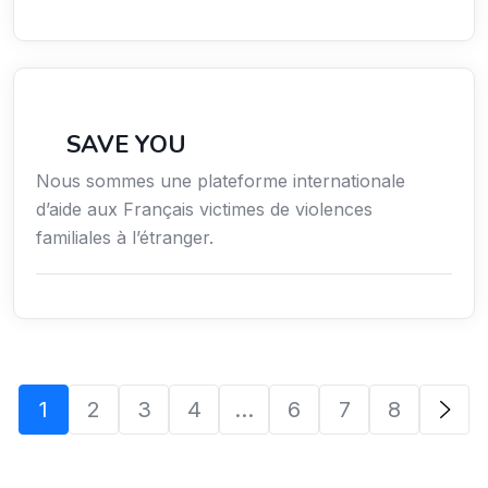
Secteur Public / Social / Éducation
SAVE YOU
Nous sommes une plateforme internationale
d’aide aux Français victimes de violences
familiales à l’étranger.
1
2
3
4
…
6
7
8