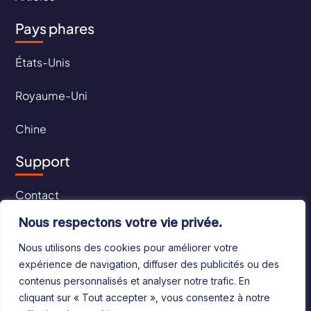
Pays phares
États-Unis
Royaume-Uni
Chine
Support
Contact
Nous respectons votre vie privée.
CGU
Nous utilisons des cookies pour améliorer votre
CGV
expérience de navigation, diffuser des publicités ou des
contenus personnalisés et analyser notre trafic. En
cliquant sur « Tout accepter », vous consentez à notre