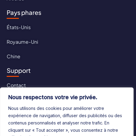
Pays phares
États-Unis
Royaume-Uni
Chine
Support
Contact
Nous respectons votre vie privée.
CGU
Nous utilisons des cookies pour améliorer votre
CGV
expérience de navigation, diffuser des publicités ou des
contenus personnalisés et analyser notre trafic. En
cliquant sur « Tout accepter », vous consentez à notre