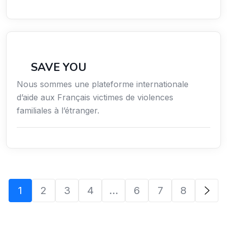
Secteur Public / Social / Éducation
SAVE YOU
Nous sommes une plateforme internationale
d’aide aux Français victimes de violences
familiales à l’étranger.
1
2
3
4
…
6
7
8