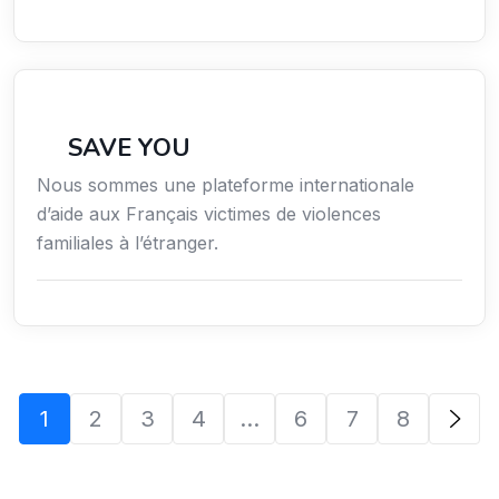
Secteur Public / Social / Éducation
SAVE YOU
Nous sommes une plateforme internationale
d’aide aux Français victimes de violences
familiales à l’étranger.
1
2
3
4
…
6
7
8