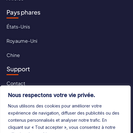
Pays phares
États-Unis
Royaume-Uni
Chine
Support
Contact
Nous respectons votre vie privée.
CGU
Nous utilisons des cookies pour améliorer votre
CGV
expérience de navigation, diffuser des publicités ou des
contenus personnalisés et analyser notre trafic. En
cliquant sur « Tout accepter », vous consentez à notre