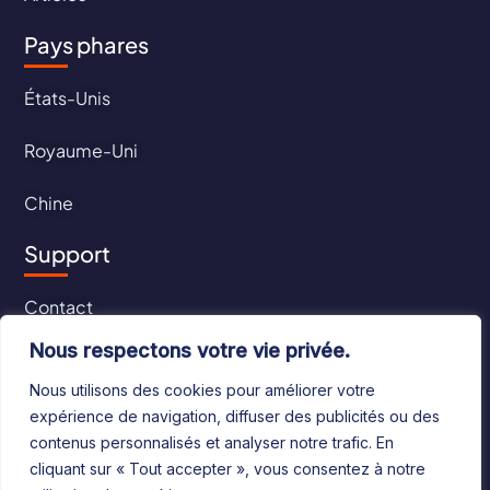
Pays phares
États-Unis
Royaume-Uni
Chine
Support
Contact
Nous respectons votre vie privée.
CGU
Nous utilisons des cookies pour améliorer votre
CGV
expérience de navigation, diffuser des publicités ou des
contenus personnalisés et analyser notre trafic. En
cliquant sur « Tout accepter », vous consentez à notre