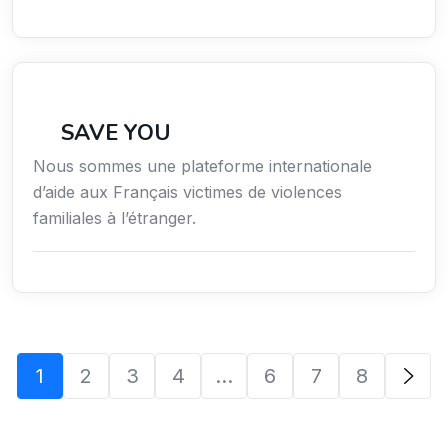
Secteur Public / Social / Éducation
SAVE YOU
Nous sommes une plateforme internationale
d’aide aux Français victimes de violences
familiales à l’étranger.
1
2
3
4
…
6
7
8