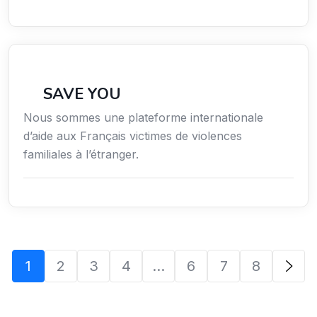
Secteur Public / Social / Éducation
SAVE YOU
Nous sommes une plateforme internationale
d’aide aux Français victimes de violences
familiales à l’étranger.
1
2
3
4
…
6
7
8