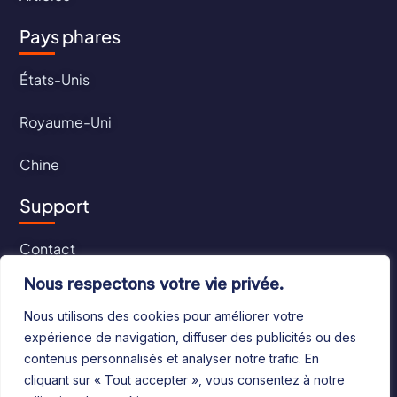
Pays phares
États-Unis
Royaume-Uni
Chine
Support
Contact
Nous respectons votre vie privée.
CGU
Nous utilisons des cookies pour améliorer votre
CGV
expérience de navigation, diffuser des publicités ou des
contenus personnalisés et analyser notre trafic. En
cliquant sur « Tout accepter », vous consentez à notre