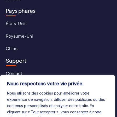
Pays phares
États-Unis
Royaume-Uni
Chine
Support
Contact
Nous respectons votre vie privée.
CGU
Nous utilisons des cookies pour améliorer votre
CGV
expérience de navigation, diffuser des publicités ou des
contenus personnalisés et analyser notre trafic. En
cliquant sur « Tout accepter », vous consentez à notre