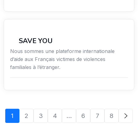
Secteur Public / Social / Éducation
SAVE YOU
Nous sommes une plateforme internationale
d’aide aux Français victimes de violences
familiales à l’étranger.
1
2
3
4
…
6
7
8