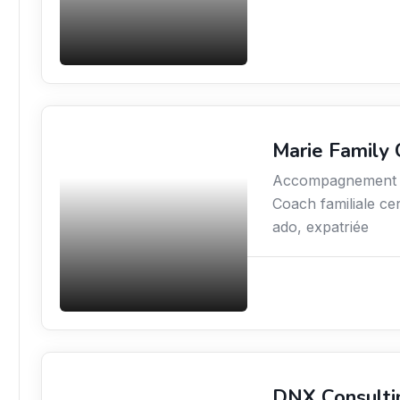
Marie Family
Coaching
Accompagnement th
Coach familiale ce
ado, expatriée
DNX Consulti
Services aux expatriés