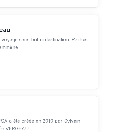
reau
n voyage sans but ni destination. Parfois,
s emmène
USA a été créée en 2010 par Sylvain
née VERGEAU