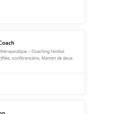
 Coach
érapeutique – Coaching familial
rtifiée, conférencière. Maman de deux
ng