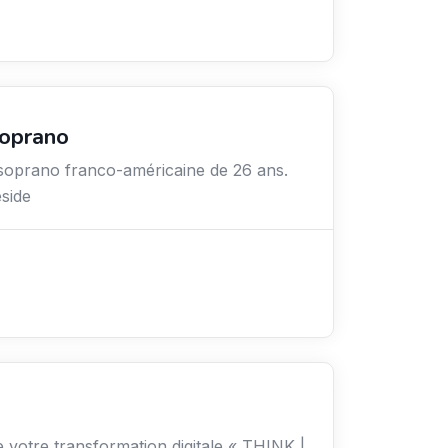
Soprano
 soprano franco-américaine de 26 ans.
éside
e votre transformation digitale « THINK |