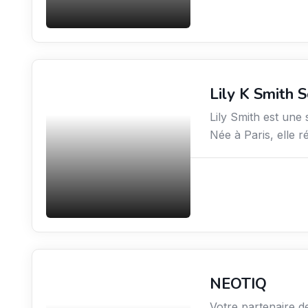
Lily K Smith 
Arts / Création / Culture
Lily Smith est une
Née à Paris, elle r
NEOTIQ
Économie / Gestion /
Droit
Votre partenaire d