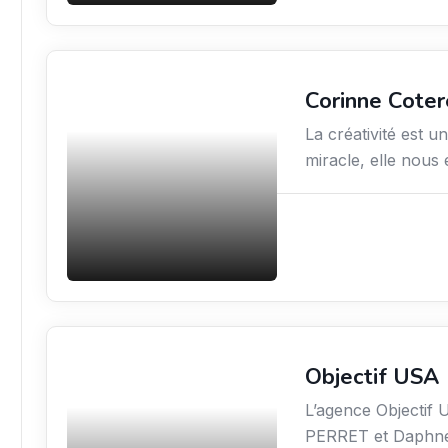
Corinne Cote
Arts / Création / Culture
La créativité est u
miracle, elle nou
Objectif USA
Économie / Gestion /
Droit
L’agence Objectif 
PERRET et Daph