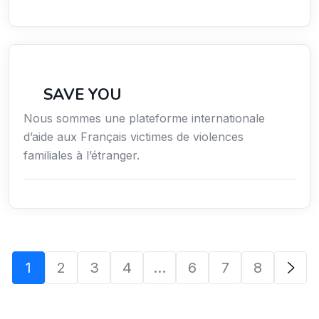
Secteur Public / Social / Éducation
SAVE YOU
Nous sommes une plateforme internationale
d’aide aux Français victimes de violences
familiales à l’étranger.
1
2
3
4
…
6
7
8