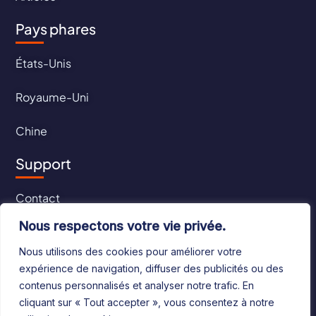
Pays phares
États-Unis
Royaume-Uni
Chine
Support
Contact
Nous respectons votre vie privée.
CGU
Nous utilisons des cookies pour améliorer votre
CGV
expérience de navigation, diffuser des publicités ou des
contenus personnalisés et analyser notre trafic. En
cliquant sur « Tout accepter », vous consentez à notre