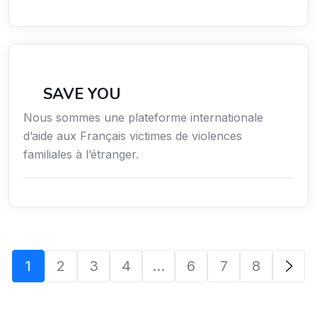
Secteur Public / Social / Éducation
SAVE YOU
Nous sommes une plateforme internationale
d’aide aux Français victimes de violences
familiales à l’étranger.
1
2
3
4
…
6
7
8