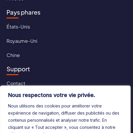
Pays phares
États-Unis
Royaume-Uni
Chine
Support
Contact
Nous respectons votre vie privée.
CGU
Nous utilisons des cookies pour améliorer votre
CGV
expérience de navigation, diffuser des publicités ou des
contenus personnalisés et analyser notre trafic. En
cliquant sur « Tout accepter », vous consentez à notre