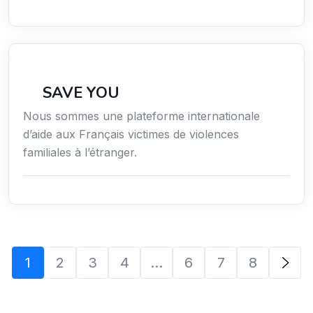
Secteur Public / Social / Éducation
SAVE YOU
Nous sommes une plateforme internationale
d’aide aux Français victimes de violences
familiales à l’étranger.
1
2
3
4
…
6
7
8