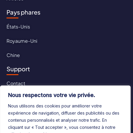
Pays phares
États-Unis
Royaume-Uni
Chine
Support
Contact
Nous respectons votre vie privée.
CGU
Nous utilisons des cookies pour améliorer votre
CGV
expérience de navigation, diffuser des publicités ou des
contenus personnalisés et analyser notre trafic. En
cliquant sur « Tout accepter », vous consentez à notre