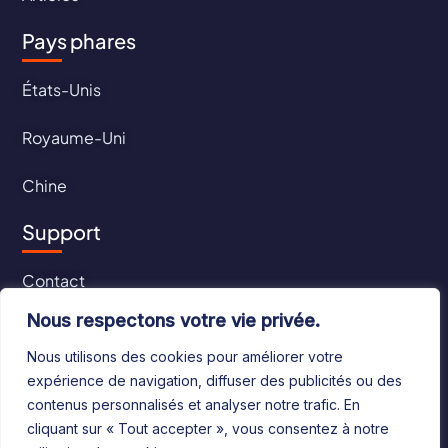
Pays phares
États-Unis
Royaume-Uni
Chine
Support
Contact
Nous respectons votre vie privée.
CGU
Nous utilisons des cookies pour améliorer votre
CGV
expérience de navigation, diffuser des publicités ou des
contenus personnalisés et analyser notre trafic. En
cliquant sur « Tout accepter », vous consentez à notre