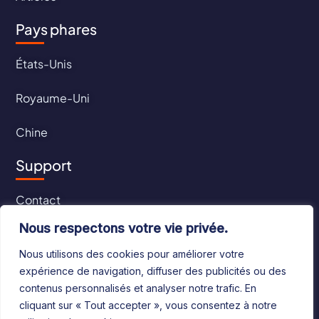
Pays phares
États-Unis
Royaume-Uni
Chine
Support
Contact
Nous respectons votre vie privée.
CGU
Nous utilisons des cookies pour améliorer votre
CGV
expérience de navigation, diffuser des publicités ou des
contenus personnalisés et analyser notre trafic. En
cliquant sur « Tout accepter », vous consentez à notre