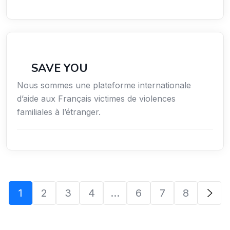
Secteur Public / Social / Éducation
SAVE YOU
Nous sommes une plateforme internationale
d’aide aux Français victimes de violences
familiales à l’étranger.
1
2
3
4
…
6
7
8